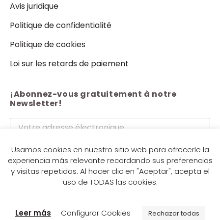
Avis juridique
Politique de confidentialité
Politique de cookies
Loi sur les retards de paiement
¡Abonnez-vous gratuitement à notre
Newsletter!
J'accepte les termes et conditions du
politique de
Usamos cookies en nuestro sitio web para ofrecerle la
experiencia más relevante recordando sus preferencias
confidentialité.
y visitas repetidas. Al hacer clic en "Aceptar", acepta el
Envoyer
uso de TODAS las cookies.
Leer más
Configurar Cookies
Rechazar todas