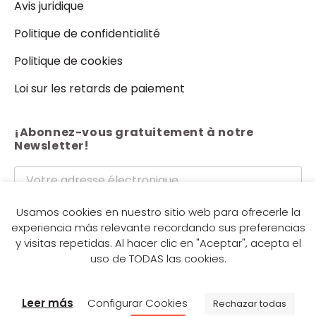
Avis juridique
Politique de confidentialité
Politique de cookies
Loi sur les retards de paiement
¡Abonnez-vous gratuitement à notre
Newsletter!
J'accepte les termes et conditions du
politique de
Usamos cookies en nuestro sitio web para ofrecerle la
experiencia más relevante recordando sus preferencias
confidentialité.
y visitas repetidas. Al hacer clic en "Aceptar", acepta el
Envoyer
uso de TODAS las cookies.
Leer más
Configurar Cookies
Rechazar todas