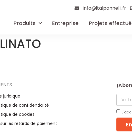
info@italpannelli.fr
Produits
Entreprise
Projets effectué
RLINATO
IENTS
¡Abon
s juridique
itique de confidentialité
J'acc
itique de cookies
 sur les retards de paiement
En